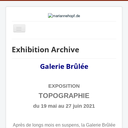
Navigation
an/aus
Home
Exhibition Archive
News
Exhibition Archive
Galerie Brûlée
Publications
Biography
EXPOSITION
TOPOGRAPHIE
online gallery: ARTWORKS.ART
du 19 mai au 27 juin 2021
online gallery: art.salon
Links
Après de longs mois en suspens, la Galerie Brûlée